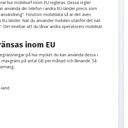
rar hur mobilsurf inom EU regleras. Dessa regler
an använda din telefon i andra EU-länder precis som
l användning”. Förutom mobildata så är det även
EU-länder. När du använder mobilen utanför det nät
g”. Det innebär att du lånar andra operatörers mobilnät
ränsas inom EU
egränsningar på hur mycket du kan använda dessa i
en maxgräns på antal GB per månad och liknande. Så
nnemang.
-land