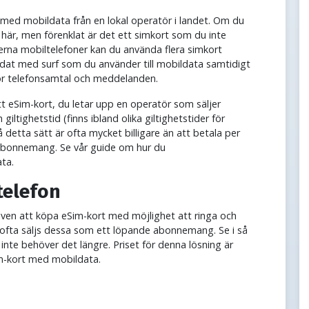
t med mobildata från en lokal operatör i landet. Om du
 här, men förenklat är det ett simkort som du inte
derna mobiltelefoner kan du använda flera simkort
ddat med surf som du använder till mobildata samtidigt
för telefonsamtal och meddelanden.
tt eSim-kort, du letar upp en operatör som säljer
giltighetstid (finns ibland olika giltighetstider för
detta sätt är ofta mycket billigare än att betala per
 abonnemang. Se vår guide om hur du
ata.
telefon
ven att köpa eSim-kort med möjlighet att ringa och
ofta säljs dessa som ett löpande abonnemang. Se i så
 inte behöver det längre. Priset för denna lösning är
im-kort med mobildata.