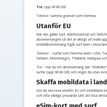
Tre
: Upp till 60 GB
Telenor
: Samma gränser som hemma
Utanför EU
När det gäller surf, telefonsamtal och SMS/M
abonnemangen så det är viktigt att kolla upp 
mobilabonnemang ingår surf även i vissa län
Telenor
– Surfar som hemma även i USA, Turki
Serbien, Montenegro, Thailand, Malaysia o
Tre
– Har du ett abonnemang där “3Världen”
surfar (upp till 60 GB) och ringer du utan ext
Skaffa mobildata i lande
Om du ska resa utanför EU och mobildata int
och ofta väldigt prisvärda sätt att lösa dett
eSim-kort med surf